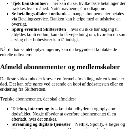
Tjek bankkontoen
– her kan du se, hvilke faste betalinger der
trækkes hver måned. Notér navnene på modtagerne.
Se betalingsaftaler i netbank
– mange abonnementer betales
via Betalingsservice. Banken kan hjælpe med at udskrive en
oversigt.
Spørg eventuelt Skifteretten
– hvis du ikke har adgang til
afdødes konti endnu, kan du få vejledning om, hvordan du som
arving eller bobestyrer kan få indsigt.
Når du har samlet oplysningerne, kan du begynde at kontakte de
enkelte udbydere.
Afmeld abonnementer og medlemskaber
De fleste virksomheder kræver en formel afmelding, når en kunde er
død. Det kan ofte gøres ved at sende en kopi af dødsattesten eller en
erklæring fra Skifteretten.
Typiske abonnementer, der skal afmeldes:
Telefon, internet og tv
– kontakt udbyderen og oplys om
dødsfaldet. Nogle tilbyder at overføre abonnementet til en
efterladt, hvis det ønskes.
Streaming og digitale tjenester
– Netflix, Spotify, e-bøger og