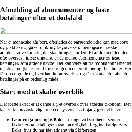
Afmelding af abonnementer og faste
betalinger efter et dødsfald
Når et menneske går bort, efterlades de pårørende ikke kun med sorg
og praktiske opgaver omkring begravelsen, men også en række
administrative forhold, der skal bringes i orden. Et af de områder, der
ofte overses i første omgang, er de mange abonnementer og faste
betalinger, som afdøde havde. Det kan være alt fra mobilabonnementer
og streamingtjenester til forsikringer, medlemskaber og donationer. Her
får du en guide til, hvordan du får overblik og får afsluttet de løbende
betalinger på en ordentlig måde.
Start med at skabe overblik
Det første skridt er at danne sig et overblik over afdødes økonomi. Det
kan virke uoverskueligt, men en systematisk tilgang gør det lettere.
Gennemgå post og e-Boks
– mange virksomheder sender
fakturaer og betalingsoplysninger digitalt. Log ind i afdødes e-
Boks, hvis du har fået adgang via Skifteretten.