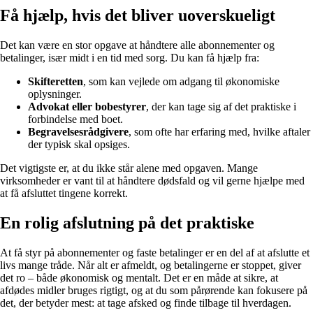
Få hjælp, hvis det bliver uoverskueligt
Det kan være en stor opgave at håndtere alle abonnementer og
betalinger, især midt i en tid med sorg. Du kan få hjælp fra:
Skifteretten
, som kan vejlede om adgang til økonomiske
oplysninger.
Advokat eller bobestyrer
, der kan tage sig af det praktiske i
forbindelse med boet.
Begravelsesrådgivere
, som ofte har erfaring med, hvilke aftaler
der typisk skal opsiges.
Det vigtigste er, at du ikke står alene med opgaven. Mange
virksomheder er vant til at håndtere dødsfald og vil gerne hjælpe med
at få afsluttet tingene korrekt.
En rolig afslutning på det praktiske
At få styr på abonnementer og faste betalinger er en del af at afslutte et
livs mange tråde. Når alt er afmeldt, og betalingerne er stoppet, giver
det ro – både økonomisk og mentalt. Det er en måde at sikre, at
afdødes midler bruges rigtigt, og at du som pårørende kan fokusere på
det, der betyder mest: at tage afsked og finde tilbage til hverdagen.