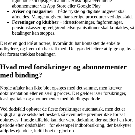
lignende skal opsiges manuelt. Husk også eventuelle
abonnementer via App Store eller Google Play.
Aviser og magasiner
– både trykte og digitale udgaver skal
afmeldes. Mange udgivere har særlige procedurer ved dødsfald.
Foreninger og klubber
– idrætsforeninger, fagforeninger,
pensionskasser og velgørenhedsorganisationer skal kontaktes, så
betalinger kan stoppes.
Det er en god idé at notere, hvornår du har kontaktet de enkelte
udbydere, og hvem du har talt med. Det gør det lettere at følge op, hvis
der fortsat trækkes betalinger.
Hvad med forsikringer og abonnementer
med binding?
Nogle aftaler kan ikke blot opsiges med det samme, men kræver
dokumentation eller en særlig proces. Det gælder især forsikringer,
leasingaftaler og abonnementer med bindingsperiode.
Ved dødsfald ophører de fleste forsikringer automatisk, men det er
vigtigt at give selskabet besked, så eventuelle præmier ikke fortsat
opkræves. I nogle tilfælde kan der være dækning, der gælder i en kort
periode efter dødsfaldet – for eksempel indboforsikring, der beskytter
afdødes ejendele, indtil boet er gjort op.