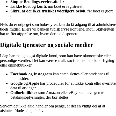
Stoppe Betalingsservice-aftaler
Lukke kort og konti
, når boet er registreret
Sikre, at der ikke trækkes yderligere beløb
, før boet er gjort
op
Hvis du er udpeget som bobestyrer, kan du få adgang til at administrere
boets midler. Ellers vil banken typisk fryse kontiene, indtil Skifteretten
har truffet afgørelse om, hvem der må disponere.
Digitale tjenester og sociale medier
I dag har mange også digitale konti, som kan have økonomiske eller
personlige værdier. Det kan være e-mail, sociale medier, cloud-lagring
eller onlinebutikker.
Facebook og Instagram
kan enten slettes eller omdannes til
mindesider.
Google og Apple
har procedurer for at lukke konti eller overføre
data til arvinger.
Onlinebutikker
som Amazon eller eBay kan have gemte
betalingsoplysninger, der bør slettes.
Selvom det ikke altid handler om penge, er det en vigtig del af at
afslutte afdødes digitale liv.