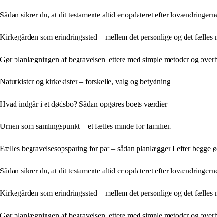
Sådan sikrer du, at dit testamente altid er opdateret efter lovændringern
Kirkegården som erindringssted – mellem det personlige og det fælles
Gør planlægningen af begravelsen lettere med simple metoder og overb
Naturkister og kirkekister – forskelle, valg og betydning
Hvad indgår i et dødsbo? Sådan opgøres boets værdier
Urnen som samlingspunkt – et fælles minde for familien
Fælles begravelsesopsparing for par – sådan planlægger I efter begge 
Sådan sikrer du, at dit testamente altid er opdateret efter lovændringern
Kirkegården som erindringssted – mellem det personlige og det fælles
Gør planlægningen af begravelsen lettere med simple metoder og overb