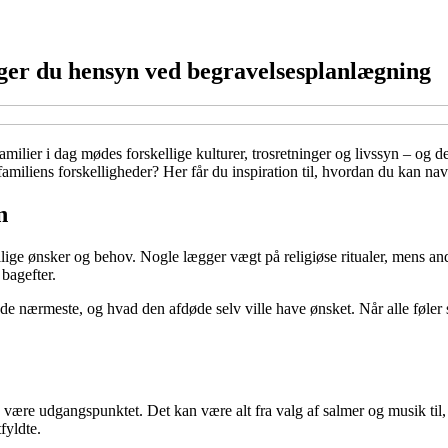
ager du hensyn ved begravelsesplanlægning
amilier i dag mødes forskellige kulturer, trosretninger og livssyn – o
familiens forskelligheder? Her får du inspiration til, hvordan du kan 
n
llige ønsker og behov. Nogle lægger vægt på religiøse ritualer, mens an
bagefter.
de nærmeste, og hvad den afdøde selv ville have ønsket. Når alle føler si
 de være udgangspunktet. Det kan være alt fra valg af salmer og musik ti
fyldte.