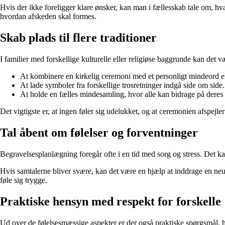
Hvis der ikke foreligger klare ønsker, kan man i fællesskab tale om, hv
hvordan afskeden skal formes.
Skab plads til flere traditioner
I familier med forskellige kulturelle eller religiøse baggrunde kan det 
At kombinere en kirkelig ceremoni med et personligt mindeord ell
At lade symboler fra forskellige trosretninger indgå side om side.
At holde en fælles mindesamling, hvor alle kan bidrage på deres m
Det vigtigste er, at ingen føler sig udelukket, og at ceremonien afspejle
Tal åbent om følelser og forventninger
Begravelsesplanlægning foregår ofte i en tid med sorg og stress. Det kan
Hvis samtalerne bliver svære, kan det være en hjælp at inddrage en ne
føle sig trygge.
Praktiske hensyn med respekt for forskelle
Ud over de følelsesmæssige aspekter er der også praktiske spørgsmål, h