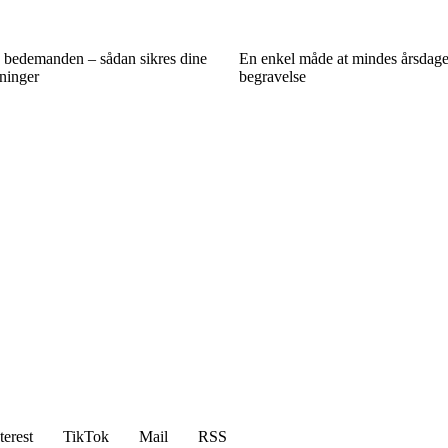
s bedemanden – sådan sikres dine
En enkel måde at mindes årsdage
ninger
begravelse
terest
TikTok
Mail
RSS