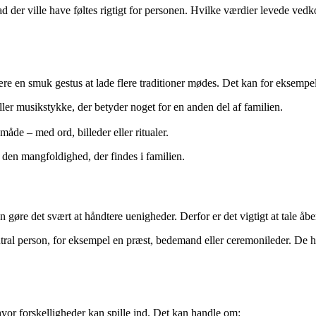
ad der ville have føltes rigtigt for personen. Hvilke værdier levede ve
være en smuk gestus at lade flere traditioner mødes. Det kan for eksempe
er musikstykke, der betyder noget for en anden del af familien.
åde – med ord, billeder eller ritualer.
r den mangfoldighed, der findes i familien.
 gøre det svært at håndtere uenigheder. Derfor er det vigtigt at tale åbe
utral person, for eksempel en præst, bedemand eller ceremonileder. De 
vor forskelligheder kan spille ind. Det kan handle om: