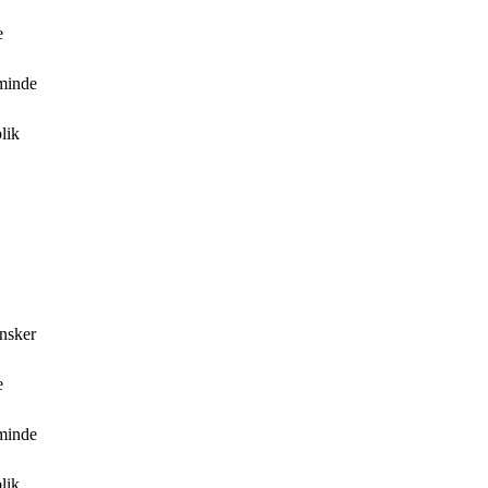
e
 minde
lik
ønsker
e
 minde
lik