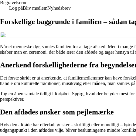
Begravelserne
Log på
Bliv medlem
Nyhedsbrev
Forskellige baggrunde i familien – sådan t
Når et menneske dør, samles familien for at tage afsked. Men i mange f
skaber man en ceremoni, der både ærer den afdøde og tager hensyn til 
Anerkend forskellighederne fra begyndelse
Det første skridt er at anerkende, at familiemedlemmer kan have forske
handle om kulturelle traditioner, musikvalg eller måden, man samles på 
Tag en åben samtale tidligt i forløbet. Spørg, hvad der betyder mest for 
perspektiver.
Den afdødes ønsker som pejlemærke
Hvis den afdøde har efterladt ønsker – skriftligt eller mundtligt – bør
udgangspunkt i den afdødes vilje, bliver beslutningerne mindre konflikt