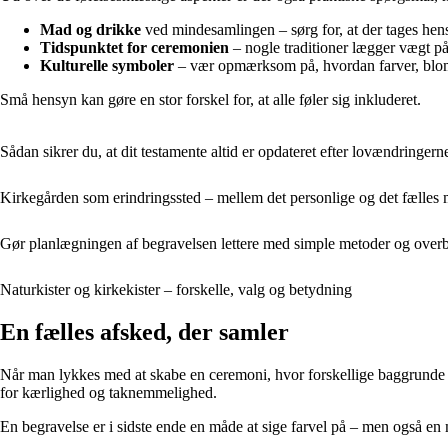
Mad og drikke
ved mindesamlingen – sørg for, at der tages hensy
Tidspunktet for ceremonien
– nogle traditioner lægger vægt på
Kulturelle symboler
– vær opmærksom på, hvordan farver, blomst
Små hensyn kan gøre en stor forskel for, at alle føler sig inkluderet.
Sådan sikrer du, at dit testamente altid er opdateret efter lovændringern
Kirkegården som erindringssted – mellem det personlige og det fælles
Gør planlægningen af begravelsen lettere med simple metoder og overb
Naturkister og kirkekister – forskelle, valg og betydning
En fælles afsked, der samler
Når man lykkes med at skabe en ceremoni, hvor forskellige baggrunde m
for kærlighed og taknemmelighed.
En begravelse er i sidste ende en måde at sige farvel på – men også en 