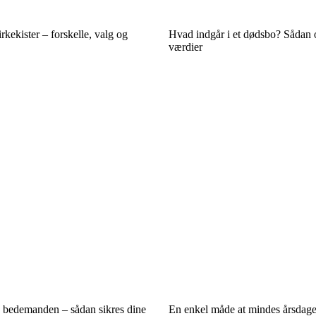
rkekister – forskelle, valg og
Hvad indgår i et dødsbo? Sådan 
værdier
s bedemanden – sådan sikres dine
En enkel måde at mindes årsdage