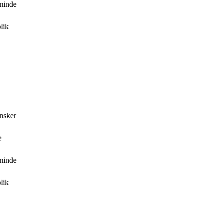
 minde
lik
ønsker
e
 minde
lik