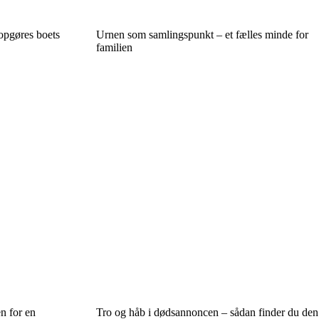
opgøres boets
Urnen som samlingspunkt – et fælles minde for
familien
n for en
Tro og håb i dødsannoncen – sådan finder du den