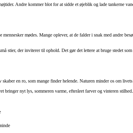
 højtider. Andre kommer blot for at sidde et øjeblik og lade tankerne vand
or mennesker mødes. Mange oplever, at de falder i snak med andre besøg
stier, der inviterer til ophold. Det gør det lettere at bruge stedet som
v skaber en ro, som mange finder helende. Naturen minder os om livets cy
råret bringer nyt lys, sommeren varme, efteråret farver og vinteren stilh
e
 minde