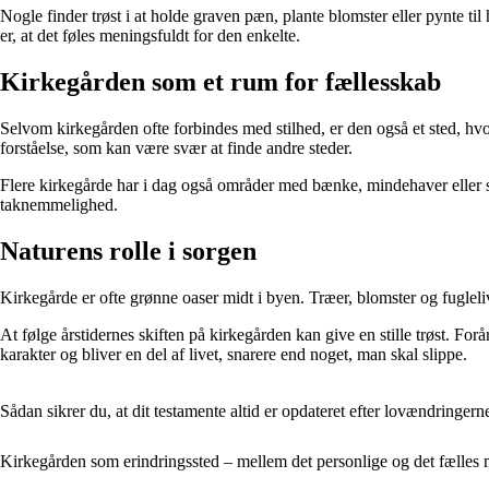
Nogle finder trøst i at holde graven pæn, plante blomster eller pynte til
er, at det føles meningsfuldt for den enkelte.
Kirkegården som et rum for fællesskab
Selvom kirkegården ofte forbindes med stilhed, er den også et sted, hv
forståelse, som kan være svær at finde andre steder.
Flere kirkegårde har i dag også områder med bænke, mindehaver eller små 
taknemmelighed.
Naturens rolle i sorgen
Kirkegårde er ofte grønne oaser midt i byen. Træer, blomster og fugleli
At følge årstidernes skiften på kirkegården kan give en stille trøst. Fo
karakter og bliver en del af livet, snarere end noget, man skal slippe.
Sådan sikrer du, at dit testamente altid er opdateret efter lovændringern
Kirkegården som erindringssted – mellem det personlige og det fælles