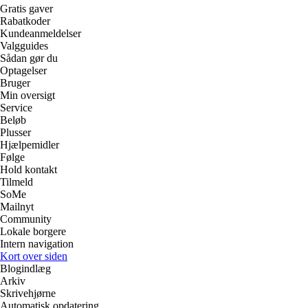
Gratis gaver
Rabatkoder
Kundeanmeldelser
Valgguides
Sådan gør du
Optagelser
Bruger
Min oversigt
Service
Beløb
Plusser
Hjælpemidler
Følge
Hold kontakt
Tilmeld
SoMe
Mailnyt
Community
Lokale borgere
Intern navigation
Kort over siden
Blogindlæg
Arkiv
Skrivehjørne
Automatisk opdatering