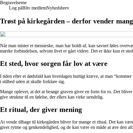
Begravelserne
Log på
Bliv medlem
Nyhedsbrev
Trøst på kirkegården – derfor vender mange 
Når man mister et menneske, man har holdt af, kan savnet føles overvæl
mærke forbindelsen, selvom livet er gået videre. Det er ikke kun et st
Et sted, hvor sorgen får lov at være
I tiden efter et dødsfald kan hverdagen hurtigt kræve, at man “kommer v
i stilhed uden at skulle forklare sig.
Mange oplever, at det at besøge graven giver en form for ro. Det bliver 
give struktur til en følelse, der ellers kan virke uendelig.
Et ritual, der giver mening
At vende tilbage til kirkegården bliver for mange et ritual. Det kan væ
giver rytme og genkendelighed, og de kan være en måde at ære den af