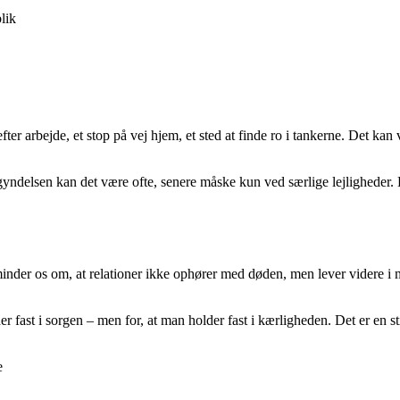
lik
fter arbejde, et stop på vej hjem, et sted at finde ro i tankerne. Det ka
yndelsen kan det være ofte, senere måske kun ved særlige lejligheder. 
nder os om, at relationer ikke ophører med døden, men lever videre i mi
er fast i sorgen – men for, at man holder fast i kærligheden. Det er en sti
e