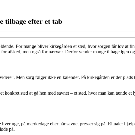
tilbage efter et tab
dende. For mange bliver kirkegården et sted, hvor sorgen får lov at fin
ed for afsked, men også for nærvær. Derfor vender mange tilbage igen og
idere”. Men sorg følger ikke en kalender. På kirkegården er der plads ti
et konkret sted at gå hen med savnet – et sted, hvor man kan tænde et ly
re hver uge, på mærkedage eller når savnet presser sig på. Ritualer hjæl
døde på.